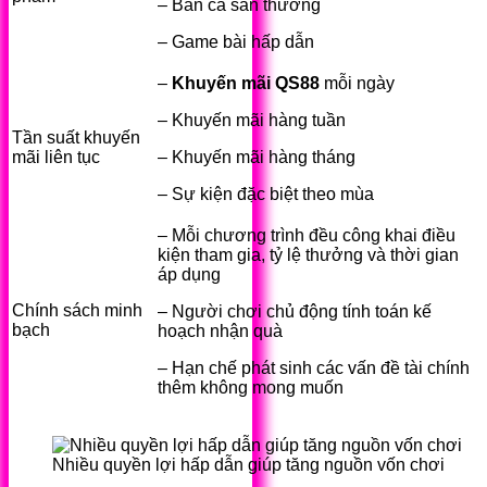
– Bắn cá săn thưởng
– Game bài hấp dẫn
–
Khuyến mãi QS88
mỗi ngày
– Khuyến mãi hàng tuần
Tần suất khuyến
mãi liên tục
– Khuyến mãi hàng tháng
– Sự kiện đặc biệt theo mùa
– Mỗi chương trình đều công khai điều
kiện tham gia, tỷ lệ thưởng và thời gian
áp dụng
Chính sách minh
– Người chơi chủ động tính toán kế
bạch
hoạch nhận quà
– Hạn chế phát sinh các vấn đề tài chính
thêm không mong muốn
Nhiều quyền lợi hấp dẫn giúp tăng nguồn vốn chơi