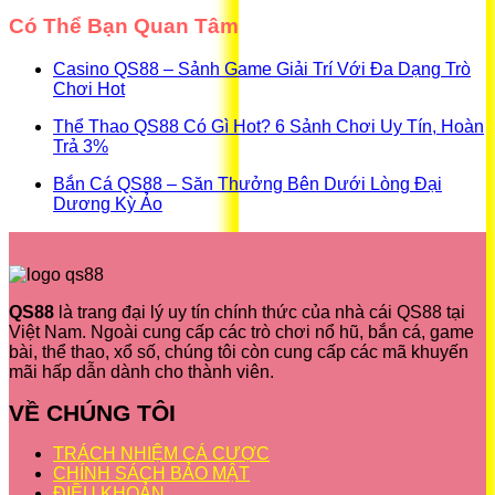
Có Thể Bạn Quan Tâm
Casino QS88 – Sảnh Game Giải Trí Với Đa Dạng Trò
Chơi Hot
Thể Thao QS88 Có Gì Hot? 6 Sảnh Chơi Uy Tín, Hoàn
Trả 3%
Bắn Cá QS88 – Săn Thưởng Bên Dưới Lòng Đại
Dương Kỳ Ảo
QS88
là trang đại lý uy tín chính thức của nhà cái QS88 tại
Việt Nam. Ngoài cung cấp các trò chơi nổ hũ, bắn cá, game
bài, thể thao, xổ số, chúng tôi còn cung cấp các mã khuyến
mãi hấp dẫn dành cho thành viên.
VỀ CHÚNG TÔI
TRÁCH NHIỆM CÁ CƯỢC
CHÍNH SÁCH BẢO MẬT
ĐIỀU KHOẢN