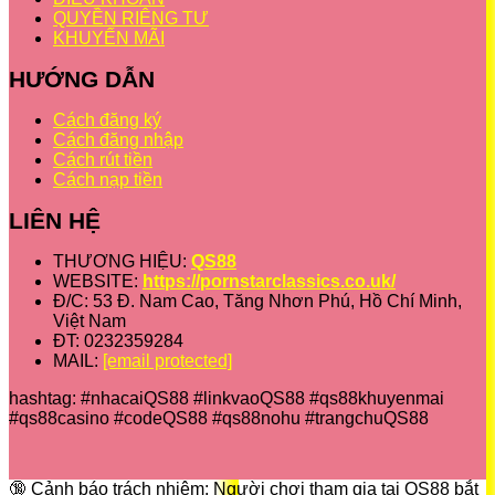
QUYỀN RIÊNG TƯ
KHUYẾN MÃI
HƯỚNG DẪN
Cách đăng ký
Cách đăng nhập
Cách rút tiền
Cách nạp tiền
LIÊN HỆ
THƯƠNG HIỆU:
QS88
WEBSITE:
https://pornstarclassics.co.uk/
Đ/C: 53 Đ. Nam Cao, Tăng Nhơn Phú, Hồ Chí Minh,
Việt Nam
ĐT: 0232359284
MAIL:
[email protected]
hashtag: #nhacaiQS88 #linkvaoQS88 #qs88khuyenmai
#qs88casino #codeQS88 #qs88nohu #trangchuQS88
🔞 Cảnh báo trách nhiệm: Người chơi tham gia tại QS88 bắt