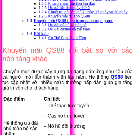
Khuyến mãi nạp tiền lần đầu
Ưu đãi tân thủ ngày thứ 2
Chuỗi ưu đãi tân thủ 7 ngày, 15 ngày và 30 ngày
Khuyến mãi tải app QS88
Khuyến mãi QS88 theo từng danh mục game
Ưu đãi nổ hũ và bắn cá
Ưu đãi casino và thể thao
Kết luận
Có Thể Bạn Quan Tâm
Khuyến mãi QS88 nổi bật so với các
nền tảng khác
Chuyên mục được xây dựng đa dạng đáp ứng nhu cầu của
cả người mới lẫn thành viên lâu năm. Hệ thống
QS88
liên
tục cập nhật với nhiều mức thưởng hấp dẫn giúp gia tăng
giá trị vốn cho khách hàng:
Đặc điểm
Chi tiết
– Thể thao trực tuyến
– Casino trực tuyến
Hệ thống ưu đãi
– Nổ hũ đổi thưởng
phủ toàn bộ sản
phẩm