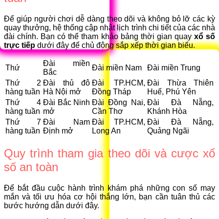
Để giúp người chơi dễ dàng theo dõi và không bỏ lỡ các kỳ
quay thưởng, hệ thống cập nhật lịch trình chi tiết của các nhà
đài chính. Bạn có thể tham khảo bảng thời gian quay
xổ số
trực tiếp
dưới đây để chủ động sắp xếp thời gian biểu.
Đài miền
Thứ
Đài miền Nam
Đài miền Trung
Bắc
Thứ 2
Đài thủ đô
Đài TP.HCM,
Đài Thừa Thiên
hàng tuần
Hà Nội mở
Đồng Tháp
Huế, Phú Yên
Thứ 4
Đài Bắc Ninh
Đài Đồng Nai,
Đài Đà Nẵng,
hàng tuần
mở
Cần Thơ
Khánh Hòa
Thứ 7
Đài Nam
Đài TP.HCM,
Đài Đà Nẵng,
hàng tuần
Định mở
Long An
Quảng Ngãi
Quy trình tham gia theo dõi và cược xổ
số an toàn
Để bắt đầu cuộc hành trình khám phá những con số may
mắn và tối ưu hóa cơ hội thắng lớn, bạn cần tuân thủ các
bước hướng dẫn dưới đây.