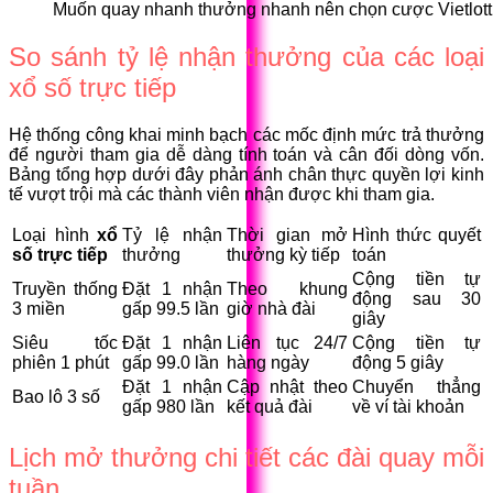
Muốn quay nhanh thưởng nhanh nên chọn cược Vietlott
So sánh tỷ lệ nhận thưởng của các loại
xổ số trực tiếp
Hệ thống công khai minh bạch các mốc định mức trả thưởng
để người tham gia dễ dàng tính toán và cân đối dòng vốn.
Bảng tổng hợp dưới đây phản ánh chân thực quyền lợi kinh
tế vượt trội mà các thành viên nhận được khi tham gia.
Loại hình
xổ
Tỷ lệ nhận
Thời gian mở
Hình thức quyết
số trực tiếp
thưởng
thưởng kỳ tiếp
toán
Cộng tiền tự
Truyền thống
Đặt 1 nhận
Theo khung
động sau 30
3 miền
gấp 99.5 lần
giờ nhà đài
giây
Siêu tốc
Đặt 1 nhận
Liên tục 24/7
Cộng tiền tự
phiên 1 phút
gấp 99.0 lần
hàng ngày
động 5 giây
Đặt 1 nhận
Cập nhật theo
Chuyển thẳng
Bao lô 3 số
gấp 980 lần
kết quả đài
về ví tài khoản
Lịch mở thưởng chi tiết các đài quay mỗi
tuần