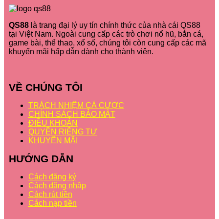
QS88
là trang đại lý uy tín chính thức của nhà cái QS88
tại Việt Nam. Ngoài cung cấp các trò chơi nổ hũ, bắn cá,
game bài, thể thao, xổ số, chúng tôi còn cung cấp các mã
khuyến mãi hấp dẫn dành cho thành viên.
VỀ CHÚNG TÔI
TRÁCH NHIỆM CÁ CƯỢC
CHÍNH SÁCH BẢO MẬT
ĐIỀU KHOẢN
QUYỀN RIÊNG TƯ
KHUYẾN MÃI
HƯỚNG DẪN
Cách đăng ký
Cách đăng nhập
Cách rút tiền
Cách nạp tiền