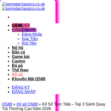
ĐĂNG KÝ
QS88
ĐĂNG NHẬP
Đăng Ký
Đăng Nhập
Nạp Tiền
Rút Tiền
Nổ hũ
Bắn cá
Game bài
Casino
Đá gà
Thể thao
Xổ số
Khuyến Mãi QS88
ĐĂNG KÝ
ĐĂNG NHẬP
QS88
»
Xổ số QS88
»
Xổ Số Trực Tiếp – Top 3 Sảnh Quay
Trả Thưởng Cao Năm 2026