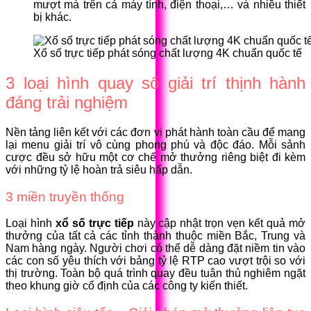
mượt mà trên cả máy tính, điện thoại,… và nhiều thiết
bị khác.
Xổ số trực tiếp phát sóng chất lượng 4K chuẩn quốc tế
3 loại hình quay số giải trí thịnh hành
đáng trải nghiệm
Nền tảng liên kết với các đơn vị phát hành toàn cầu để mang
lại menu giải trí vô cùng phong phú và độc đáo. Mỗi sảnh
cược đều sở hữu một cơ chế mở thưởng riêng biệt đi kèm
với những tỷ lệ hoàn trả siêu hấp dẫn.
3 miền truyền thống
Loại hình
xổ số trực tiếp
này cập nhật trọn vẹn kết quả mở
thưởng của tất cả các tỉnh thành thuộc miền Bắc, Trung và
Nam hàng ngày. Người chơi có thể dễ dàng đặt niềm tin vào
các con số yêu thích với bảng tỷ lệ RTP cao vượt trội so với
thị trường. Toàn bộ quá trình quay đều tuân thủ nghiêm ngặt
theo khung giờ cố định của các công ty kiến thiết.